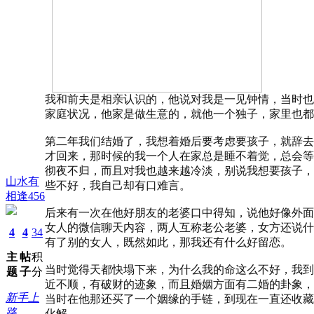
我和前夫是相亲认识的，他说对我是一见钟情，当时也
家庭状况，他家是做生意的，就他一个独子，家里也都
第二年我们结婚了，我想着婚后要考虑要孩子，就辞去
才回来，那时候的我一个人在家总是睡不着觉，总会等
彻夜不归，而且对我也越来越冷淡，别说我想要孩子，
山水有
些不好，我自己却有口难言。
相逢456
后来有一次在他好朋友的老婆口中得知，说他好像外面
女人的微信聊天内容，两人互称老公老婆，女方还说什
4
4
34
有了别的女人，既然如此，那我还有什么好留恋。
主
帖
积
当时觉得天都快塌下来，为什么我的命这么不好，我到
题
子
分
近不顺，有破财的迹象，而且婚姻方面有二婚的卦象，
新手上
当时在他那还买了一个姻缘的手链，到现在一直还收藏着
路
化解