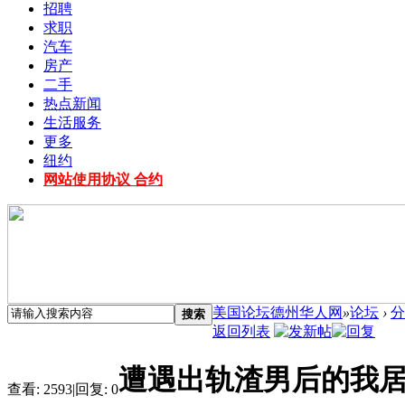
招聘
求职
汽车
房产
二手
热点新闻
生活服务
更多
纽约
网站使用协议 合约
美国论坛德州华人网
»
论坛
›
分
搜索
返回列表
遭遇出轨渣男后的我居然
查看:
2593
|
回复:
0