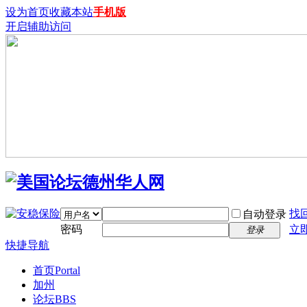
设为首页
收藏本站
手机版
开启辅助访问
找
自动登录
密码
立
登录
快捷导航
首页
Portal
加州
论坛
BBS