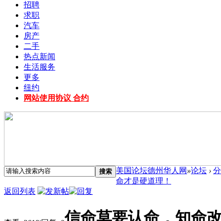
招聘
求职
汽车
房产
二手
热点新闻
生活服务
更多
纽约
网站使用协议 合约
美国论坛德州华人网
»
论坛
›
分
搜索
命才是硬道理！
返回列表
信命莫要认命，知命