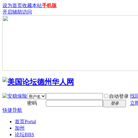
设为首页
收藏本站
手机版
开启辅助访问
找
自动登录
密码
立
登录
快捷导航
首页
Portal
加州
论坛
BBS