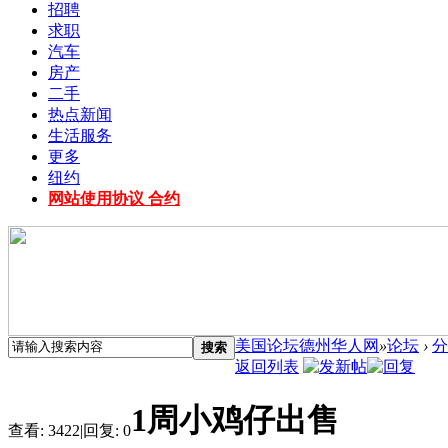
招聘
求职
汽车
房产
二手
热点新闻
生活服务
更多
纽约
网站使用协议 合约
美国论坛德州华人网
»
论坛
›
分
搜索
返回列表
1周小鸡仔出售
查看:
3422
|
回复:
0