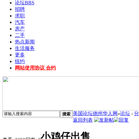
论坛
BBS
招聘
求职
汽车
房产
二手
热点新闻
生活服务
更多
纽约
网站使用协议 合约
美国论坛德州华人网
»
论坛
›
分
搜索
返回列表
小鸡仔出售