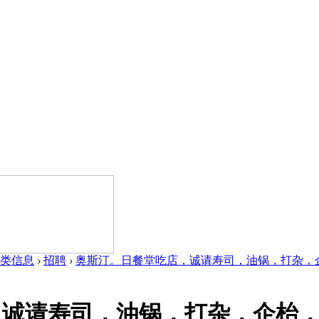
类信息
›
招聘
›
奥斯汀。日餐堂吃店，诚请寿司，油锅，打杂，企枱
，诚请寿司，油锅，打杂，企枱