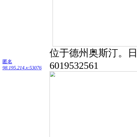
位于德州奥斯汀。
匿名
6019532561
98.195.214.x:53076