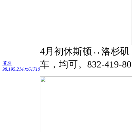
4月初休斯顿↔️洛杉矶
车，均可。️832-419-80
匿名
98.195.214.x:61710