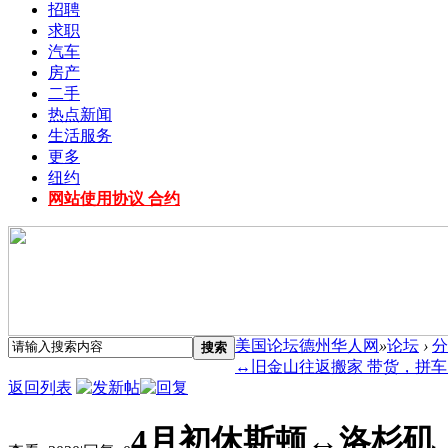
招聘
求职
汽车
房产
二手
热点新闻
生活服务
更多
纽约
网站使用协议 合约
美国论坛德州华人网
»
论坛
›
分
搜索
↔️旧金山往返搬家 带货，拼车 .
返回列表
4月初休斯顿↔️洛杉矶