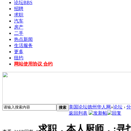
论坛
BBS
招聘
求职
汽车
房产
二手
热点新闻
生活服务
更多
纽约
网站使用协议 合约
美国论坛德州华人网
»
论坛
›
分
搜索
返回列表
求职，本人厨师，:寻