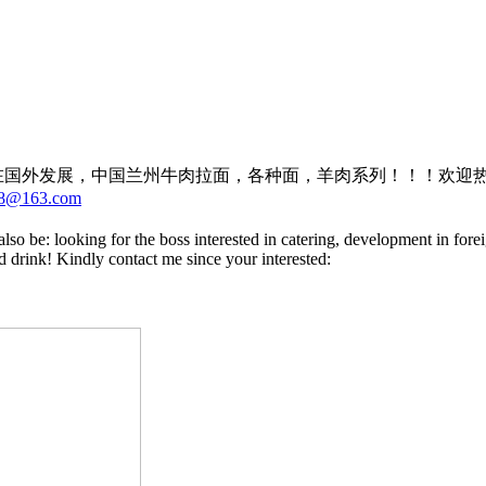
在国外发展，中国兰州牛肉拉面，各种面，羊肉系列！！！欢迎热
08@163.com
so be: looking for the boss interested in catering, development in fore
 drink! Kindly contact me since your interested: