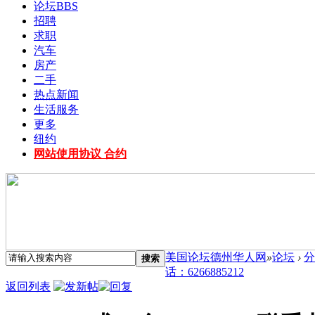
论坛
BBS
招聘
求职
汽车
房产
二手
热点新闻
生活服务
更多
纽约
网站使用协议 合约
美国论坛德州华人网
»
论坛
›
分
搜索
话：6266885212
返回列表