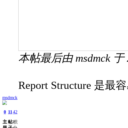
本帖最后由 msdmck 于 20
Report Structure
如果你想加入電商行業，其實現時有
msdmck
為商家提供大量訂單，有
Shopify Ema
0
11
42
些服務，而雲端服務主要由
Shopify P
主
帖
积
熟，市面也有很多
eCommerce agenc
题
子
分