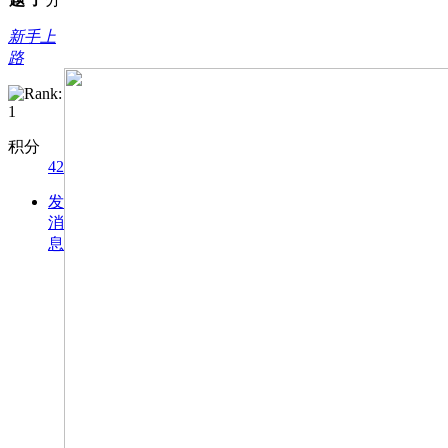
度身訂造獨一無二的網上商店。了
新手上
Shopify vs Shopline
分析。
路
积分
42
发
消
息