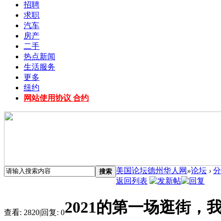
招聘
求职
汽车
房产
二手
热点新闻
生活服务
更多
纽约
网站使用协议 合约
美国论坛德州华人网
»
论坛
›
分
搜索
返回列表
2021的第一场逛街，
查看:
2820
|
回复:
0