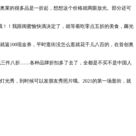
奥莱的很多品是一折起，想想这个价格就两眼放光。部分还可
哇哦！！我跟闺蜜愉快滴决定了，就等着吃零点五折的美食，薅光
就返100现金券，平时逛街没怎么逛就花千儿八百的，在首创奥
伦三件八折……各种品牌折扣多了去了，全都是不买不是中国人
光秀，到时候可以发朋友秀照片哦。2021的第一场逛街，就