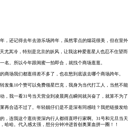
，还记得去年去游乐场跨年，虽然零点的烟花很美，但在室外
天尤其冷，特别是北京的妖风，让我这种爱逛星人也忍不住望而
名。所以今年跟闺蜜一拍即合，就找个商场逛逛。
商场我们都逛得差不多了，也在愁到底该去哪个商场跨年。
发集10个赞可以免费领星巴克，我身为当代打工人，当然不能
，我一看31号当天营业到凌晨两点瞬间就兴奋了，就算不为了
再合适不过了。年轻靓仔们是不是深有同感哇？我把链接发给
连我这个逛街资深内行人都得直呼行家啊。31号和元旦当天，晚
，哈哈。代入感太强，想分分钟冲进首创奥莱血拼一圈！！