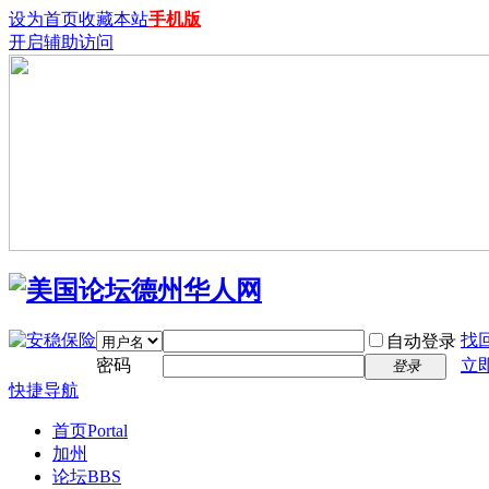
设为首页
收藏本站
手机版
开启辅助访问
找
自动登录
密码
立
登录
快捷导航
首页
Portal
加州
论坛
BBS