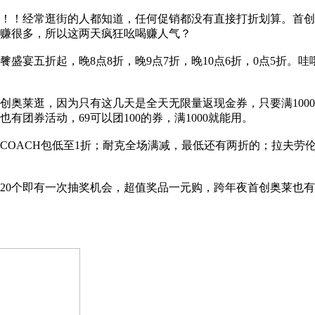
！经常逛街的人都知道，任何促销都没有直接打折划算。首创
是赚很多，所以这两天疯狂吆喝赚人气？
宴五折起，晚8点8折，晚9点7折，晚10点6折，0点5折。
莱逛，因为只有这几天是全天无限量返现金券，只要满1000
团券活动，69可以团100的券，满1000就能用。
OACH包低至1折；耐克全场满减，最低还有两折的；拉夫劳
个即有一次抽奖机会，超值奖品一元购，跨年夜首创奥莱也有灯