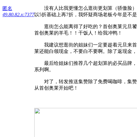
没有人比我更懂怎么逛街更划算（骄傲脸）！
匿名
49.80.82.x:7377
以5折基础上再7折，我怀疑商场老板今年是不
逛街怎么能离得了好吃的？首创奥莱元旦饕餮盛
首创奥莱的羊毛！！干饭人！给我冲鸭！
我建议想逛街的姐妹们一定要趁着元旦来首创奥
莱还能白领现金，不要白不要啊。除了返现金，也有
最后给姐妹们推荐几个超划算的必买品牌，C
系列啊。
对了，转发推送集赞除了免费喝咖啡，集赞20
从首创奥莱开始吧！