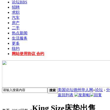
论坛
BBS
招聘
求职
汽车
房产
二手
热点新闻
生活服务
更多
纽约
网站使用协议 合约
美国论坛德州华人网
»
论坛
›
分
搜索
返回列表
King Size床垫出售