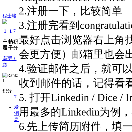
2.注册一下，比较简单
程士峻
3.注册完看到congrat
1
1
7
最好点击浏览器右上角找到 
主
帖
积
题
子
分
会更方便）邮箱里也会
新手上
路
4.验证邮件之后，就可
收到邮件的话，记得看看sp
积分
5. 打开Linkedin / Dice 
7
发
用最多的Linkedin
消
息
6.先上传简历附件，填一下job tit