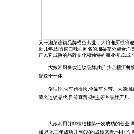
又一湘菜连锁品牌横
近几年,因香辣口味而闻名的湘菜充分迎合消
正以它成熟的品牌文化和独特的商业模式,成
大娘湘厨餐饮连锁品牌,由广州金檀汇餐饮管
配送于一体。
俗话说,火车跑得快,全靠车头带。大娘湘厨的
著名连锁品牌,目前直营+联盟等各品牌店几十
大娘湘厨并非檀结桂第一次成功的创业,早在2
加盟店,三年成功开启6家的战绩来看,“中国创