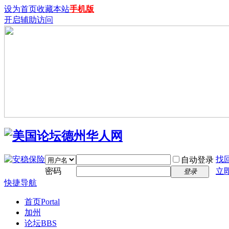
设为首页
收藏本站
手机版
开启辅助访问
找
自动登录
密码
立
登录
快捷导航
首页
Portal
加州
论坛
BBS