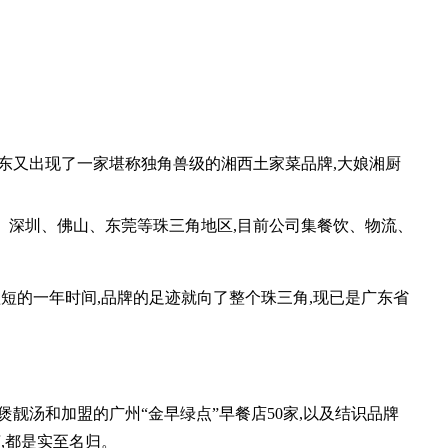
面高速发展
广东又出现了一家堪称独角兽级的湘西土家菜品牌,大娘湘厨
深圳、佛山、东莞等珠三角地区,目前公司集餐饮、物流、
短短的一年时间,品牌的足迹就向了整个珠三角,现已是广东省
靓汤和加盟的广州“金早绿点”早餐店50家,以及结识品牌
言,都是实至名归。