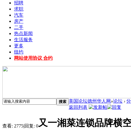
招聘
求职
汽车
房产
二手
热点新闻
生活服务
更多
纽约
网站使用协议 合约
美国论坛德州华人网
»
论坛
›
分
搜索
返回列表
又一湘菜连锁品牌横空
查看:
2775
|
回复:
0