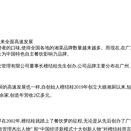
空出世，大娘湘厨或将迎来全
费者的口味,使得全国各地的湘菜品牌数量越来越多。而现在,在
长为中国特色自主餐饮影响力品牌。
理有限公司董事长檀结桂先生创办,公司品牌主要分布在广州、
高速发展也一样,自创始人檀结桂2019年创立大娘湘厨以来,
余家,创造年营收2亿多元。
002年,檀结桂就踏上了餐饮梦的征程,无论是从先后创办了广煲
新管理杰出人物” 和“中国经济新模式十大创新人物”对檀结桂而