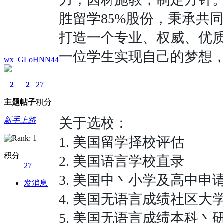
胜留学
85%
股份，秉承共
打造一个专业、权威、优
一位学生实现自己的梦想
wx_GLoHNN44
2
2
27
主题
帖子
积分
关于选校：
新手上路
1.
美国留学择校评估
积分
2.
美国语言学校直录
27
3.
美国中丶小学及高中申
发消息
4.
美国无语言成绩社区大
5.
美国无语言成绩本科丶