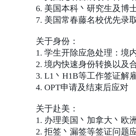
6.
美国本科丶研究生及博
7.
美国常春藤名校优先录
关于身份：
1.
学生开除应急处理：境
2.
境内快速身份转换以及
3. L1
丶
H1B
等工作签证解
4. OPT
申请及结束后应对
关于赴美：
1.
办理美国丶加拿大丶欧
2.
拒签丶漏签等签证问题