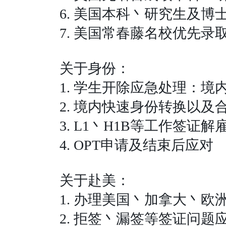
6.
美国本科丶研究生及博
7.
美国常春藤名校优先录
关于身份：
1.
学生开除应急处理：境
2.
境内快速身份转换以及
3. L1
丶
H1B
等工作签证解
4. OPT
申请及结束后应对
关于赴美：
1.
办理美国丶加拿大丶欧
2.
拒签丶漏签等签证问题