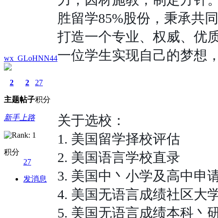
胜留学
85%
股份，秉承共
打造一个专业、权威、优
一位学生实现自己的梦想
wx_GLoHNN44
2
2
27
主题
帖子
积分
关于选校：
新手上路
1.
美国留学择校评估
积分
2.
美国语言学校直录
27
3.
美国中丶小学及高中申
发消息
4.
美国无语言成绩社区大
5.
美国无语言成绩本科丶