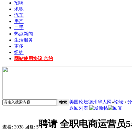
招聘
求职
汽车
房产
二手
热点新闻
生活服务
更多
纽约
网站使用协议 合约
美国论坛德州华人网
»
论坛
›
分
搜索
返回列表
聘请 全职电商运营员5
查看:
3938
|
回复:
5