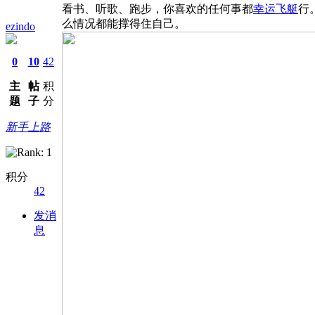
看书、听歌、跑步，你喜欢的任何事都
幸运飞艇
行
么情况都能撑得住自己。
ezindo
0
10
42
主
帖
积
题
子
分
新手上路
积分
42
发消
息