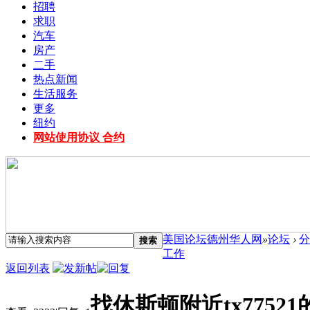
招聘
求职
汽车
房产
二手
热点新闻
生活服务
更多
纽约
网站使用协议 合约
美国论坛德州华人网
»
论坛
›
分
搜索
工作
返回列表
找休斯顿附近tx7752