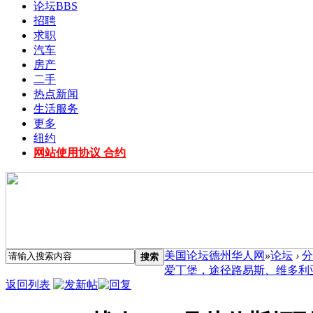
论坛
BBS
招聘
求职
汽车
房产
二手
热点新闻
生活服务
更多
纽约
网站使用协议 合约
美国论坛德州华人网
»
论坛
›
分
搜索
爱丁堡，途径路易斯、维多利亚 
返回列表