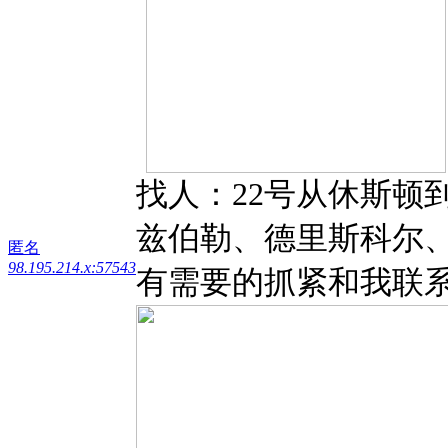
找人：22号从休斯顿
兹伯勒、德里斯科尔
匿名
98.195.214.x:57543
有需要的抓紧和我联系！电