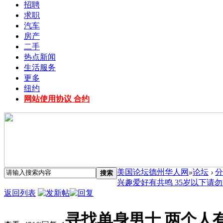
招聘
求职
汽车
房产
二手
热点新闻
生活服务
更多
纽约
网站使用协议 合约
美国论坛德州华人网
»
论坛
›
分
搜索
兴趣爱好有共鸣 35岁以下请勿 .
返回列表
寻找单身男士 两个人有