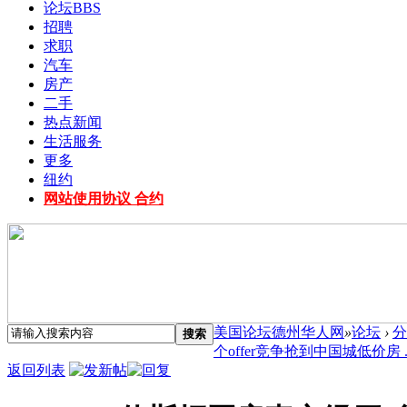
论坛
BBS
招聘
求职
汽车
房产
二手
热点新闻
生活服务
更多
纽约
网站使用协议 合约
美国论坛德州华人网
»
论坛
›
分
搜索
个offer竞争抢到中国城低价房 ..
返回列表