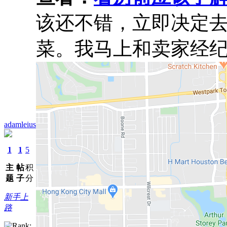
该还不错，立即决定
菜。我马上和卖家经
adamleius
1
1
5
主
帖
积
题
子
分
新手上
路