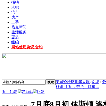
招聘
求职
汽车
房产
二手
热点新闻
生活服务
更多
纽约
网站使用协议 合约
美国论坛德州华人网
»
论坛
›
分
搜索
杉矶 往返 ，带货，拼车 ...
返回列表
7月底8月初 休斯顿 