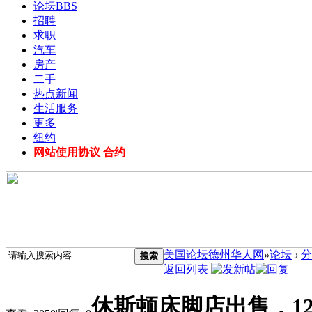
论坛
BBS
招聘
求职
汽车
房产
二手
热点新闻
生活服务
更多
纽约
网站使用协议 合约
美国论坛德州华人网
»
论坛
›
分
搜索
返回列表
休斯顿床脚店出售，12