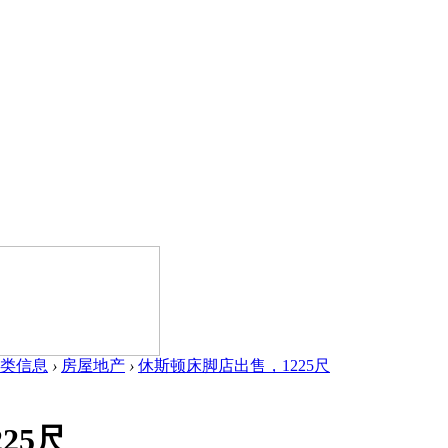
类信息
›
房屋地产
›
休斯顿床脚店出售，1225尺
25尺