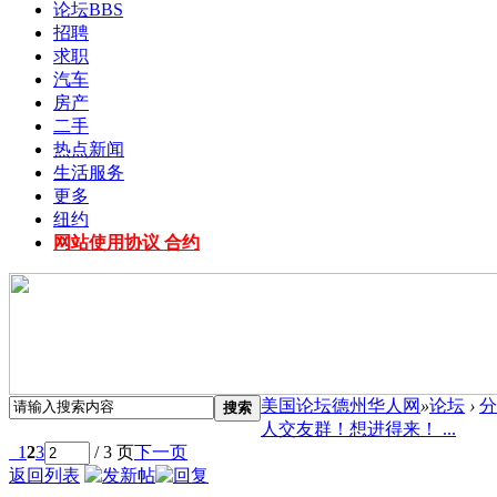
论坛
BBS
招聘
求职
汽车
房产
二手
热点新闻
生活服务
更多
纽约
网站使用协议 合约
美国论坛德州华人网
»
论坛
›
分
搜索
人交友群！想进得来！ ...
1
2
3
/ 3 页
下一页
返回列表