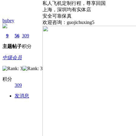
私人飞机定制行程️，尊享回国
上海，深圳均有实体店
安全可靠保真
bubey
欢迎咨询：guojichuxing5
9
56
309
主题
帖子
积分
中级会员
积分
309
发消息