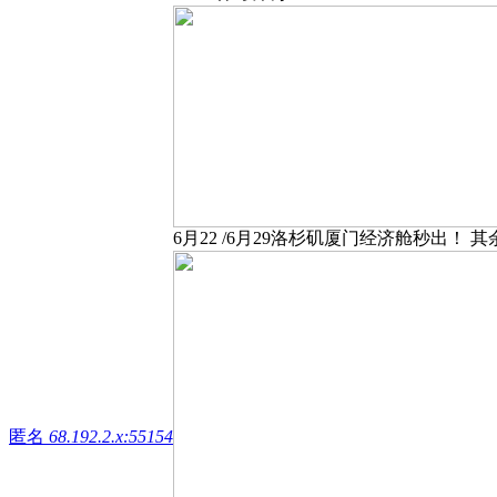
6月22 /6月29洛杉矶厦门经济舱秒出！ 其余皆
匿名
68.192.2.x:55154