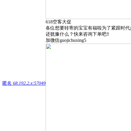
618空客大促
各位想要转寄的宝宝有福啦为了紧跟时代
还犹豫什么？快来咨询下单吧‼
加微信guojichuxing5
匿名
68.192.2.x:57049