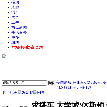
招聘
求职
汽车
房产
二手
热点新闻
生活服务
更多
纽约
网站使用协议 合约
美国论坛德州华人网
»
论坛
›
分
搜索
到洛杉矶 最近都可以 ...
返回列表
求搭车 大学城/休斯顿