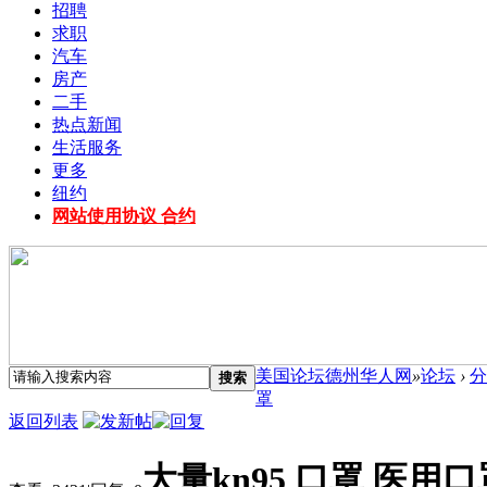
招聘
求职
汽车
房产
二手
热点新闻
生活服务
更多
纽约
网站使用协议 合约
美国论坛德州华人网
»
论坛
›
分
搜索
罩
返回列表
大量kn95 口罩 医用口