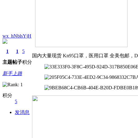
wx_hNblsYjH
1
1
5
国内大量现货 Kn95口罩，医用口罩 全美包邮，DH
主题
帖子
积分
新手上路
积分
5
发消息