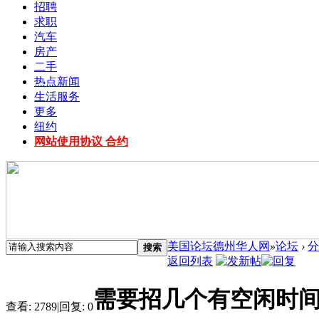
招聘
求职
汽车
房产
二手
热点新闻
生活服务
更多
纽约
网站使用协议 合约
美国论坛德州华人网
»
论坛
›
分
搜索
返回列表
需要招几个有空闲时
查看:
2789
|
回复:
0