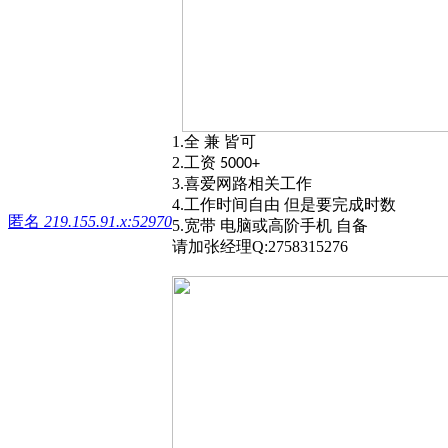
1.
全 兼 皆可
2.
工资
5000+
3.
喜爱网路相关工作
4.
工作时间自由 但是要完成时数
匿名
219.155.91.x:52970
5.
宽带 电脑或高阶手机 自备
请加张经理
Q:2758315276