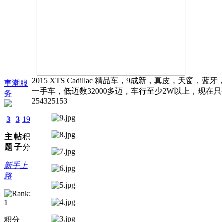
2015 XTS Cadillac 精品车，9成新，真皮，天窗，
車潮服
一手车，低迈数32000多迈，车行至少2W以上，现在只要
务
254325153
3
3
19
主
帖
积
题
子
分
新手上
路
积分