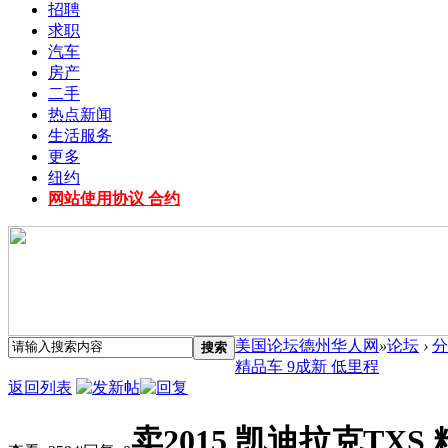
招聘
求职
汽车
房产
二手
热点新闻
生活服务
更多
纽约
网站使用协议 合约
美国论坛德州华人网
»
论坛
›
分
搜索
精品车 9成新 低里程
返回列表
卖2015 凯迪拉克TXS