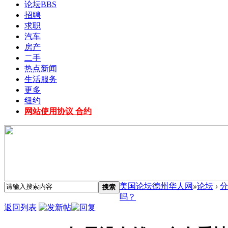
论坛
BBS
招聘
求职
汽车
房产
二手
热点新闻
生活服务
更多
纽约
网站使用协议 合约
美国论坛德州华人网
»
论坛
›
分
搜索
吗？
返回列表