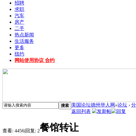
招聘
求职
汽车
房产
二手
热点新闻
生活服务
更多
纽约
网站使用协议 合约
美国论坛德州华人网
»
论坛
›
分
搜索
返回列表
餐馆转让
查看:
4456
|
回复:
2