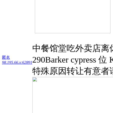
中餐馆堂吃外卖店离休
290Barker cypre
匿名
98.195.66.x:62891
特殊原因转让有意者请联系3