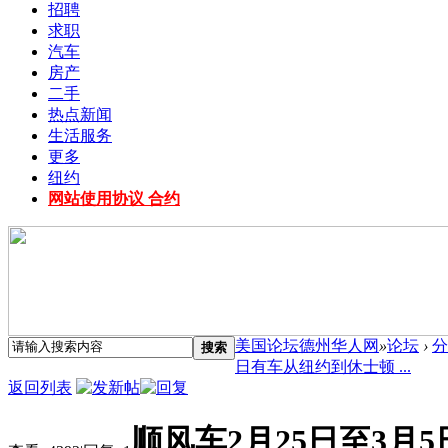
招聘
求职
汽车
房产
二手
热点新闻
生活服务
更多
纽约
网站使用协议 合约
美国论坛德州华人网
»
论坛
›
分
搜索
日有车从纽约到休士顿 ...
返回列表
顺风车2月25日至3月