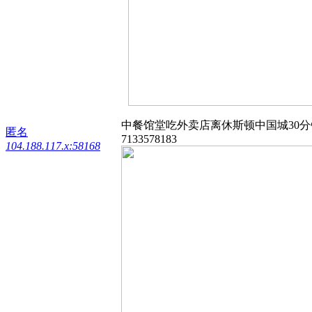
中餐馆堂吃外卖店离休斯顿中国城30分钟 两千
匿名
7133578183
104.188.117.x:58168