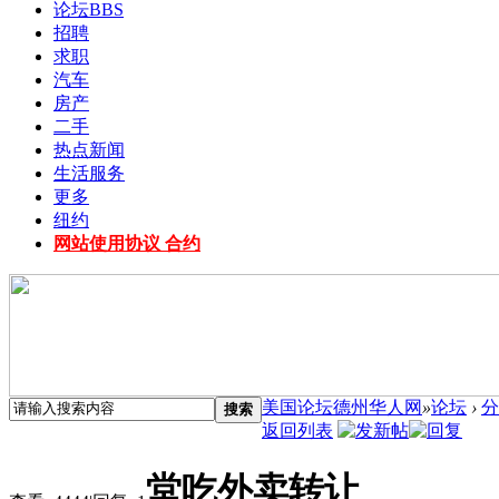
论坛
BBS
招聘
求职
汽车
房产
二手
热点新闻
生活服务
更多
纽约
网站使用协议 合约
美国论坛德州华人网
»
论坛
›
分
搜索
返回列表
堂吃外卖转让