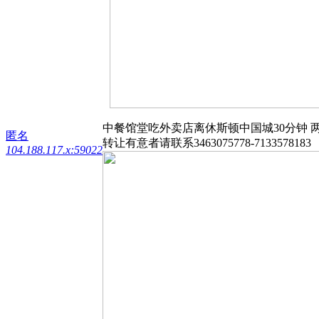
中餐馆堂吃外卖店离休斯顿中国城30分钟 两千多迟在
匿名
转让有意者请联系3463075778-7133578183
104.188.117.x:59022