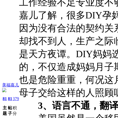
工作经验不足专业度不
嘉儿了解，很多DIY
因为没有合法的契约关
却找不到人，生产之际
是天方夜谭。DIY妈
的，不仅造成妈妈月子
也是危险重重，何况这
美福嘉儿
母子交给这样的人照顾
81
81
379
3、语言不通，翻译
主
帖
积
题
子
分