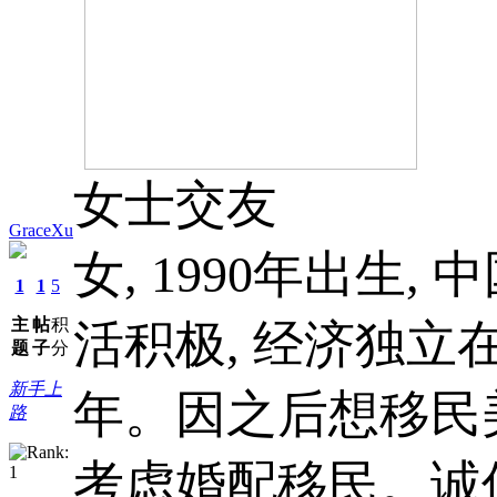
女士交友
GraceXu
女, 1990年出生,
1
1
5
主
帖
积
活积极, 经济独立
题
子
分
新手上
年。因之后想移民
路
考虑婚配移民。诚信