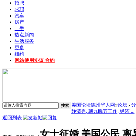
招聘
求职
汽车
房产
二手
热点新闻
生活服务
更多
纽约
网站使用协议 合约
美国论坛德州华人网
»
论坛
›
分
搜索
静清秀, 朝九晚五工作, 经济 ...
返回列表
女士征婚 美国公民,离异