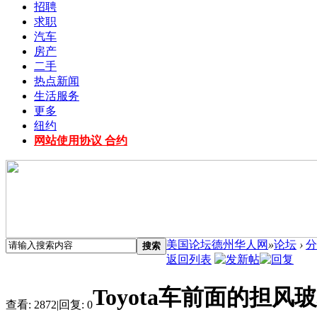
招聘
求职
汽车
房产
二手
热点新闻
生活服务
更多
纽约
网站使用协议 合约
美国论坛德州华人网
»
论坛
›
分
搜索
返回列表
Toyota车前面的担
查看:
2872
|
回复:
0