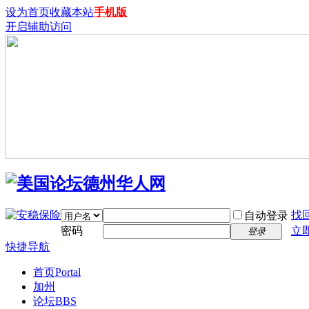
设为首页
收藏本站
手机版
开启辅助访问
找
自动登录
密码
立
登录
快捷导航
首页
Portal
加州
论坛
BBS