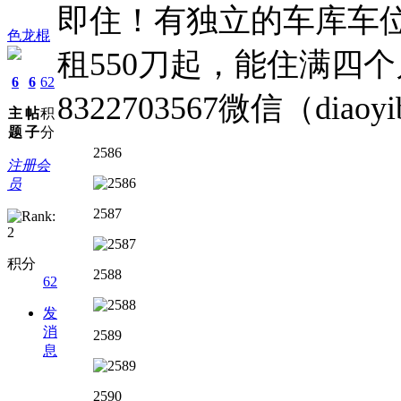
即住！有独立的车库车
色龙棍
租550刀起，能住满四
6
6
62
8322703567微信（diaoy
主
帖
积
题
子
分
2586
注册会
员
2587
积分
2588
62
发
消
2589
息
2590