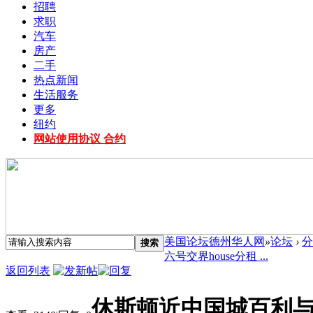
招聘
求职
汽车
房产
二手
热点新闻
生活服务
更多
纽约
网站使用协议 合约
美国论坛德州华人网
»
论坛
›
分
搜索
六号交界house分租 ...
返回列表
休斯顿近中国城百利与六