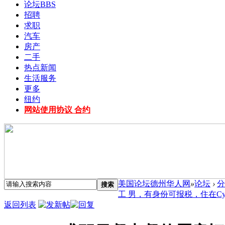
论坛
BBS
招聘
求职
汽车
房产
二手
热点新闻
生活服务
更多
纽约
网站使用协议 合约
美国论坛德州华人网
»
论坛
›
分
搜索
工 男，有身份可报税，住在Cyp 
返回列表