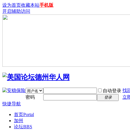
设为首页
收藏本站
手机版
开启辅助访问
找
自动登录
密码
立
登录
快捷导航
首页
Portal
加州
论坛
BBS