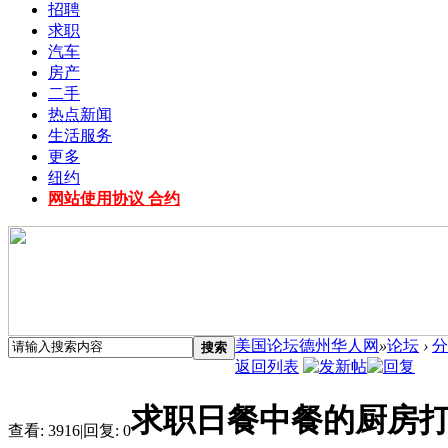
招聘
求职
汽车
房产
二手
热点新闻
生活服务
更多
纽约
网站使用协议 合约
美国论坛德州华人网
»
论坛
›
分
搜索
返回列表
求职日餐中餐的厨房打杂
查看:
3916
|
回复:
0