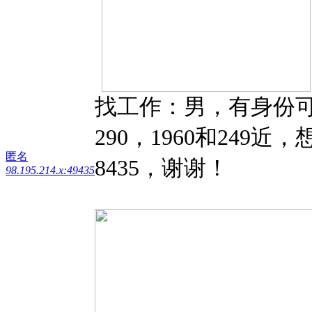
找工作：男，有身份可报税，身
290，1960和249
匿名
8435，谢谢！
98.195.214.x:49435