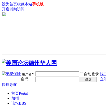
设为首页
收藏本站
手机版
开启辅助访问
找
自动登录
密码
立
登录
快捷导航
首页
Portal
加州
论坛
BBS