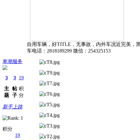
自用车辆，好TITLE，无事故，内外车况近完美，黑
车电话：2818189299 微信：254325153
車潮服务
3
3
19
主
帖
积
题
子
分
新手上路
积分
19