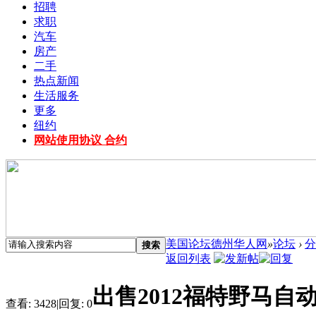
招聘
求职
汽车
房产
二手
热点新闻
生活服务
更多
纽约
网站使用协议 合约
美国论坛德州华人网
»
论坛
›
分
搜索
返回列表
出售2012福特野马自
查看:
3428
|
回复:
0