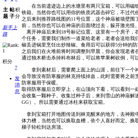
在当前遗迹边上的水塘里有两只宝箱，可以用磁铁吸
主
帖
积
铁箱。当然你也可以用你的铁质武器击碎它，不过代
题
子
分
之后来到推荐路线图的11号位置，这个神庙被墙壁
前，当然你也可以在神庙的后面绕过去，躲开激光怪
新手上
离开神庙后来到18号标记位置。这里有一个房子，
路
个任务，需要我们制作一道菜给老者，老者会送给我
椒丢进锅里烹饪出炒辣椒。食用后可以获得5分钟的防
之后我们在火堆前将时间调整到早晨，你会发现老者
通过独木桥击杀掉科布林后，可以将苹果树砍倒，可
积分
7
拿到素材后，需要爬上面上的山涯，前往下一个神庙
会导致没有防寒服的林克持续掉血，此时需要将之前烹
发
防寒服用于保暖。
消
取得防寒服后立即穿上，在山顶向下看，可以看到一
息
会收集一颗种子。收集过种子后，来到雪山的神庙解
GG）。所以需要通过冰柱来获取宝箱。
拿到宝箱打开地图传送到林克醒来的地方，去神殿中寻
体力槽，当然也可以换取血槽，依个人喜好而定。换
梯子轻松到达房顶。