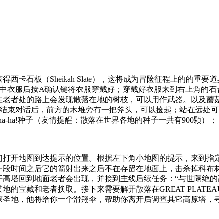
西卡石板（Sheikah Slate），这将成为冒险征程上的的
选中衣服后按A确认键将衣服穿戴好；穿戴好衣服来到右上角的石
往老者处的路上会发现散落在地的树枝，可以用作武器。以及蘑
老者） 和老者结束对话后，前方的木堆旁有一把斧头，可以捡起；站
a-ha!种子（友情提醒：散落在世界各地的种子一共有900颗）；
开地图到达提示的位置。根据左下角小地图的提示，来到指定
一段时间之后它的箭射出来之后不在存留在地面上，击杀掉科布
开高塔回到地面老者会出现，并接到主线后续任务：“与世隔绝的
的宝藏和老者换取。接下来需要解开散落在GREAT PLATE
原圣地，他将给你一个滑翔伞，帮助你离开后调查其它高原塔，