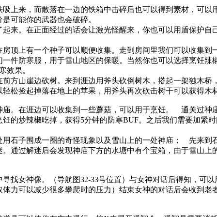
上来，而散落在一边的铁箱中击碎后也可以得到素材，可以用
价是可能你的武器也会破碎。
围了起来。在正面经过的话会让激光怪醒来，你也可以用盾保护自
。
在房顶上有一个种子可以顺便收集。走到房间里我们可以收集到
们一件防寒服，用于雪山地区的保暖。当然你也可以选择烹饪辣
寒效果。
在前方山崖边砍树。来到涯边用斧头砍倒树木，搭起一架独木桥
以轻松捡起掉落在地上的苹果，用斧头再次砍击树干可以获得木
。在涯边可以收集到一些蘑菇，可以用于烹饪。 通关过神庙
饪的炒辣椒吃掉，获得5分钟的防寒BUF。之后我们需要加紧
处用石子围成一圈的奇怪现象以及雪山上的一处神庙； 先来到
迷。通过解迷后会发现神庙下方的水塘中有个宝箱，由于雪山上
找女神像。（导航图32-33号位置）与女神对话后得知，可
取体力可以减少很多攀爬时的压力）结束女神的对话后会收到老