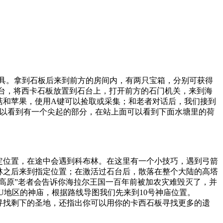
重要道具。拿到石板后来到前方的房间内，有两只宝箱，分别可获得
台，将西卡石板放置到石台上，打开前方的石门机关，来到海
菇和苹果，使用A键可以捡取或采集；和老者对话后，我们接到
在远处可以看到有一个尖起的部分，在站上面可以看到下面水塘里的荷
位置，在途中会遇到科布林。在这里有一个小技巧，遇到弓箭
林之后来到指定位置；在激活过石台后，散落在整个大陆的高塔
高原”老者会告诉你海拉尔王国一百年前被加农灾难毁灭了，并
AU地区的神庙，根据路线导图我们先来到10号神庙位置。
寻找剩下的圣地，还指出你可以用你的卡西石板寻找更多的遗