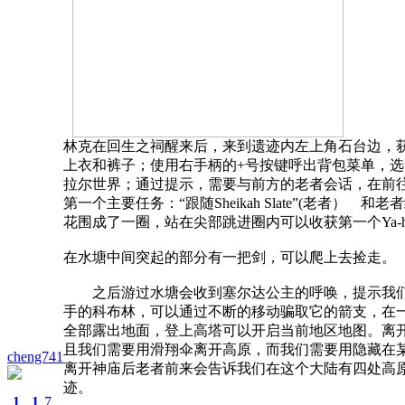
林克在回生之祠醒来后，来到遗迹内左上角石台边，获得
上衣和裤子；使用右手柄的+号按键呼出背包菜单，
拉尔世界；通过提示，需要与前方的老者会话，在前
第一个主要任务：“跟随Sheikah Slate”(
花围成了一圈，站在尖部跳进圈内可以收获第一个Ya-h
在水塘中间突起的部分有一把剑，可以爬上去捡走。
之后游过水塘会收到塞尔达公主的呼唤，提示我们打
手的科布林，可以通过不断的移动骗取它的箭支，在
全部露出地面，登上高塔可以开启当前地区地图。离
且我们需要用滑翔伞离开高原，而我们需要用隐藏在某地
cheng741
离开神庙后老者前来会告诉我们在这个大陆有四处高
迹。
1
1
7