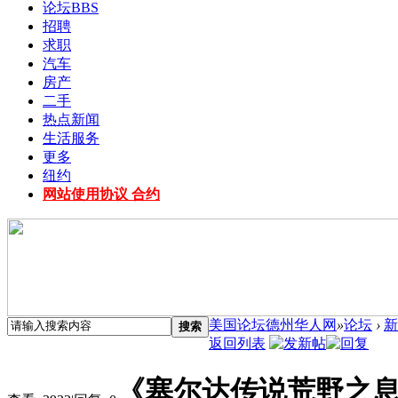
论坛
BBS
招聘
求职
汽车
房产
二手
热点新闻
生活服务
更多
纽约
网站使用协议 合约
美国论坛德州华人网
»
论坛
›
新
搜索
返回列表
《塞尔达传说荒野之息》