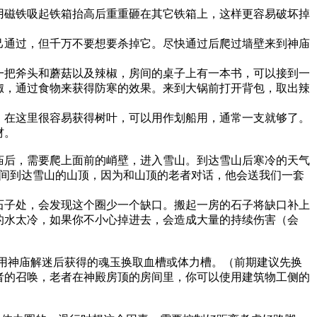
磁铁吸起铁箱抬高后重重砸在其它铁箱上，这样更容易破坏掉
己通过，但千万不要想要杀掉它。尽快通过后爬过墙壁来到神庙
一把斧头和蘑菇以及辣椒，房间的桌子上有一本书，可以接到一
椒，通过食物来获得防寒的效果。来到大锅前打开背包，取出辣
，在这里很容易获得树叶，可以用作划船用，通常一支就够了。
材。
后，需要爬上面前的峭壁，进入雪山。到达雪山后寒冷的天气
时间到达雪山的山顶，因为和山顶的老者对话，他会送我们一套
石子处，会发现这个圈少一个缺口。搬起一房的石子将缺口补上
的水太冷，如果你不小心掉进去，会造成大量的持续伤害（会
以用神庙解迷后获得的魂玉换取血槽或体力槽。（前期建议先换
者的召唤，老者在神殿房顶的房间里，你可以使用建筑物工侧的