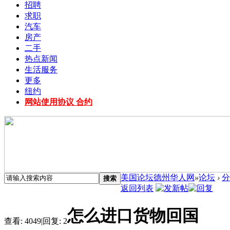
招聘
求职
汽车
房产
二手
热点新闻
生活服务
更多
纽约
网站使用协议 合约
美国论坛德州华人网
»
论坛
›
分
搜索
返回列表
怎么进口货物回国
查看:
4049
|
回复:
2