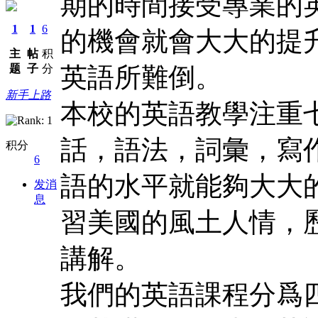
期的時間接受專業的
1
1
6
的機會就會大大的提
主
帖
积
题
子
分
英語所難倒。
新手上路
本校的英語教學注重
話，語法，詞彙，寫
积分
6
語的水平就能夠大大
发消
息
習美國的風土人情，
講解。
我們的英語課程分爲