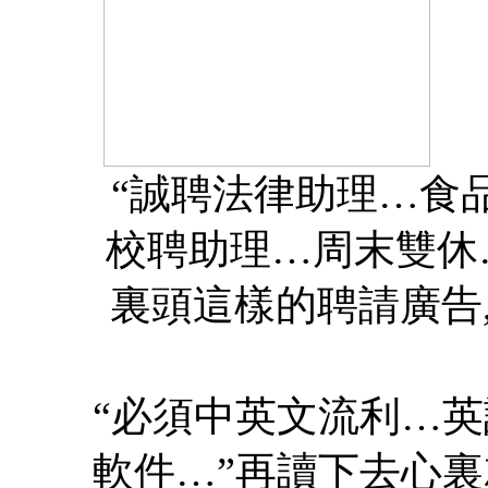
“
誠聘法律助理
…
食
校聘助理
…
周末雙休
裏頭這樣的聘請廣告
“
必須中英文流利
…
英
軟件
…”
再讀下去心裏