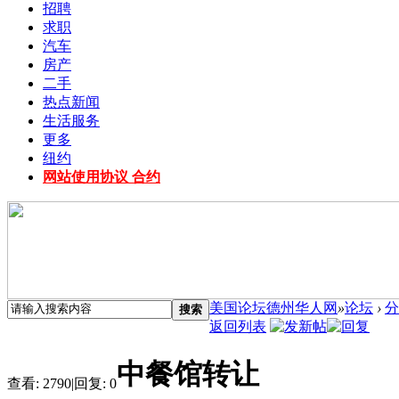
招聘
求职
汽车
房产
二手
热点新闻
生活服务
更多
纽约
网站使用协议 合约
美国论坛德州华人网
»
论坛
›
分
搜索
返回列表
中餐馆转让
查看:
2790
|
回复:
0