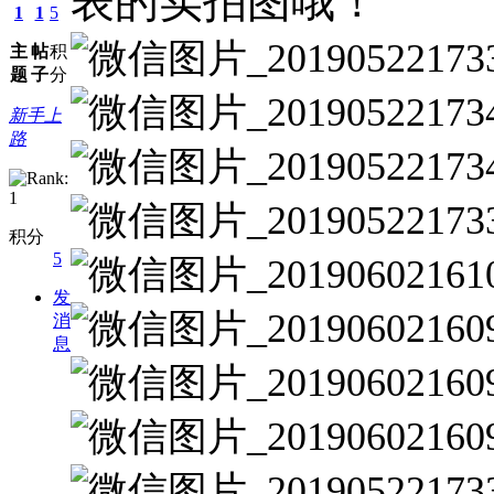
表的实拍图哦！
1
1
5
主
帖
积
题
子
分
新手上
路
积分
5
发
消
息