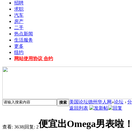
招聘
求职
汽车
房产
二手
热点新闻
生活服务
更多
纽约
网站使用协议 合约
美国论坛德州华人网
»
论坛
›
分
搜索
返回列表
便宜出Omega男表啦
查看:
3638
|
回复:
2