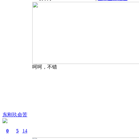
呵呵，不错
东刚玖命苦
0
5
14
蕲春房产网
：
http://www.qchfw.cn/