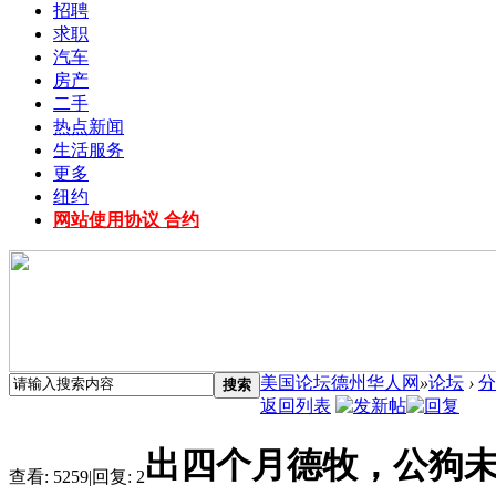
招聘
求职
汽车
房产
二手
热点新闻
生活服务
更多
纽约
网站使用协议 合约
美国论坛德州华人网
»
论坛
›
分
搜索
返回列表
出四个月德牧，公狗未
查看:
5259
|
回复:
2