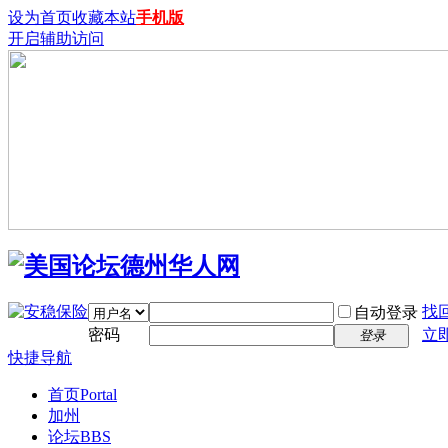
设为首页
收藏本站
手机版
开启辅助访问
找
自动登录
密码
立
登录
快捷导航
首页
Portal
加州
论坛
BBS