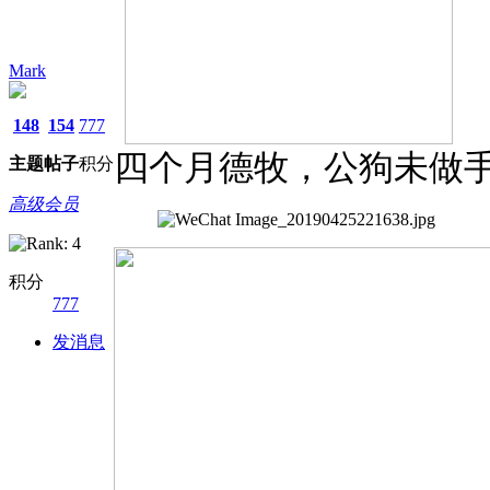
Mark
148
154
777
四个月德牧，公狗未做手术，无
主题
帖子
积分
高级会员
积分
777
发消息