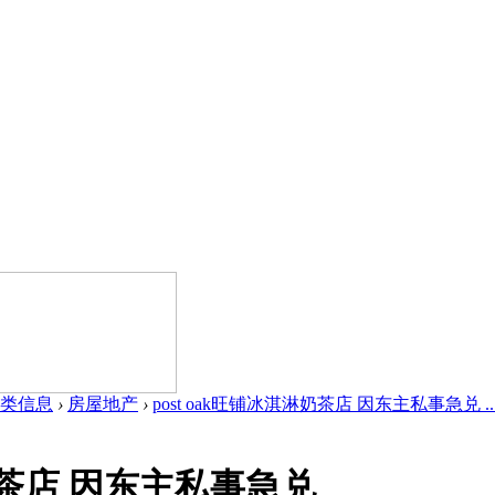
类信息
›
房屋地产
›
post oak旺铺冰淇淋奶茶店 因东主私事急兑 ..
淋奶茶店 因东主私事急兑