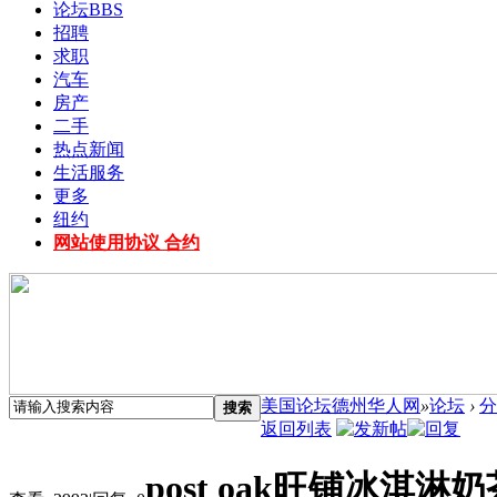
论坛
BBS
招聘
求职
汽车
房产
二手
热点新闻
生活服务
更多
纽约
网站使用协议 合约
美国论坛德州华人网
»
论坛
›
分
搜索
返回列表
post oak旺铺冰淇