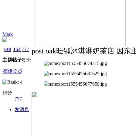
Mark
148
154
777
post oak旺铺冰淇淋奶茶店 因东主
主题
帖子
积分
高级会员
积分
777
发消息