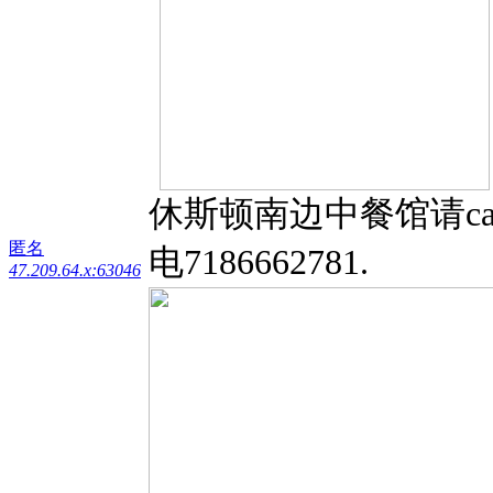
休斯顿南边中餐馆请ca
匿名
电7186662781.
47.209.64.x:63046