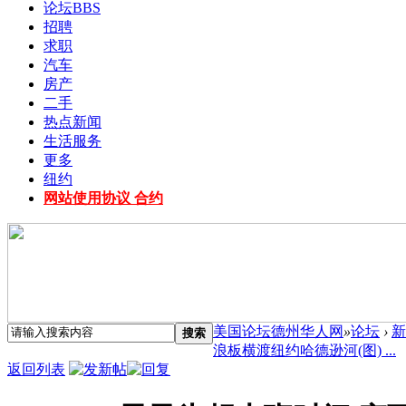
论坛
BBS
招聘
求职
汽车
房产
二手
热点新闻
生活服务
更多
纽约
网站使用协议 合约
美国论坛德州华人网
»
论坛
›
新
搜索
浪板横渡纽约哈德逊河(图) ...
返回列表