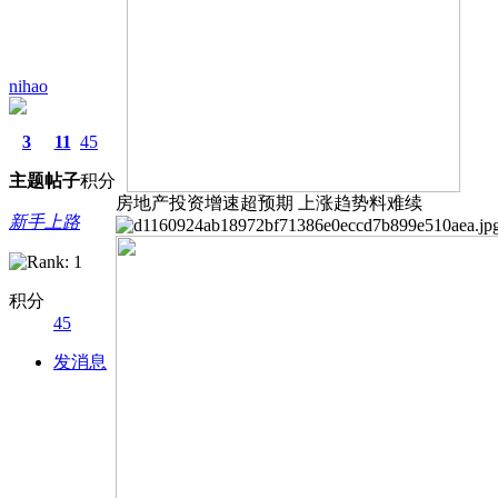
nihao
3
11
45
主题
帖子
积分
房地产投资增速超预期 上涨趋势料难续
新手上路
积分
45
发消息